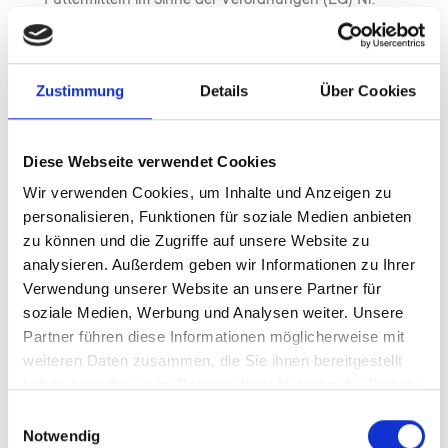
1829/2003 sowie der Verordnung (EG) Nr. 1830/2003 ist.
Für bestellte Ware verwendete Verpackungsmaterialien
und Transportmittel müssen gesundheitlich unbedenklich
Zustimmung
Details
Über Cookies
sein, dem Stand der Technik, den jeweils geltenden
rechtlichen Vorschriften und den Empfehlungen der
relevanten Behörden entsprechen.
Diese Webseite verwendet Cookies
Über die im Rahmen der lebensmittelrechtlichen
Wir verwenden Cookies, um Inhalte und Anzeigen zu
Sorgfaltspflicht erfolgenden laufenden Überwachungen
personalisieren, Funktionen für soziale Medien anbieten
der Produktion des Lieferanten und Überprüfung
zu können und die Zugriffe auf unsere Website zu
erzeugter Waren durch eigene Labore und/oder vereidigte
analysieren. Außerdem geben wir Informationen zu Ihrer
Handelschemiker sind uns die Dokumentationen auf
Verwendung unserer Website an unsere Partner für
Wunsch unverzüglich vorzulegen. Sie sind vom
soziale Medien, Werbung und Analysen weiter. Unsere
Lieferanten mindestens 3 Jahre nach Ablauf des
Partner führen diese Informationen möglicherweise mit
Haltbarkeitsdatums der entsprechenden Ware
weiteren Daten zusammen, die Sie ihnen bereitgestellt
haben oder die sie im Rahmen Ihrer Nutzung der Dienste
aufzubewahren.
gesammelt haben.
Zur Gewährleistung der Lebensmittelsicherheit ist der
Einwilligungsauswahl
Notwendig
Lieferant verpflichtet, ein zertifiziertes Qualitäts-