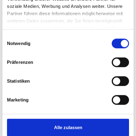
soziale Medien, Werbung und Analysen weiter. Unsere
Partner führen diese Informationen möglicherweise mit
weiteren Daten zusammen, die Sie ihnen bereitgestellt
haben oder die sie im Rahmen Ihrer Nutzung der Dienste
gesammelt haben.
Einwilligungsauswahl
Notwendig
Präferenzen
Statistiken
MÖCHTEST DU EIN STÜCK ZUM KUCHEN BEITRAGEN?
Bewirb Dich jetzt:
Marketing
Anrede
*
Alle zulassen