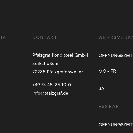
IA
KONTAKT
WERKSVERK
Pfalzgraf Konditorei GmbH
ÖFFNUNGSZEI
Zeißstraße 6
MO - FR
72285 Pfalzgrafenweiler
+49 74 45 85 10-0
SA
info@pfalzgraf.de
ESSBAR
ÖFFNUNGSZEI