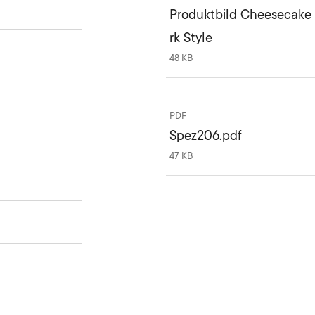
Produktbild Cheesecake
rk Style
48 KB
PDF
Spez206.pdf
47 KB