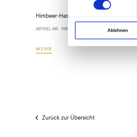
Himbeer-Haselnuss-Kuchen
ARTIKEL-NR.:
9189
|
geschnitten
|
Portionen:
12
Ablehnen
MEHR
Zurück zur Übersicht