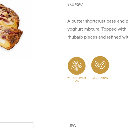
SKU
9297
A butter shortcrust base and 
yoghurt mixture. Topped with a
rhubarb pieces and refined wit
WITHOUT PALM
VEGETARIAN
OIL
JPG