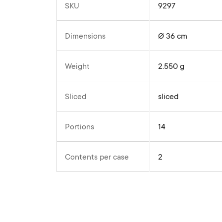
SKU
9297
Dimensions
Ø 36 cm
Weight
2.550 g
Sliced
sliced
Portions
14
Contents per case
2