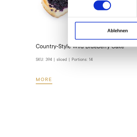
Ablehnen
Country-Style Wild Blueberry Cake
SKU:
394
|
sliced
|
Portions:
14
MORE