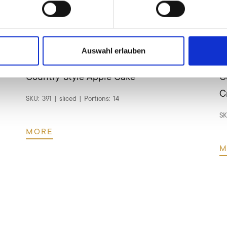
Auswahl erlauben
Country-Style Apple Cake
C
C
SKU:
391
|
sliced
|
Portions:
14
SK
MORE
M