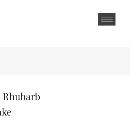
e Rhubarb
ake