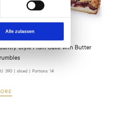
Alle zulassen
ountry-Style Plum Cake with Butter
Country-
rumbles
SKU:
389
|
sl
U:
390
|
sliced
|
Portions:
14
MORE
ORE