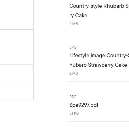
Country-style Rhubarb S
ry Cake
2 MB
JPG
Lifestyle image Country-
hubarb Strawberry Cake
2 MB
PDF
Spe9297.pdf
51 KB